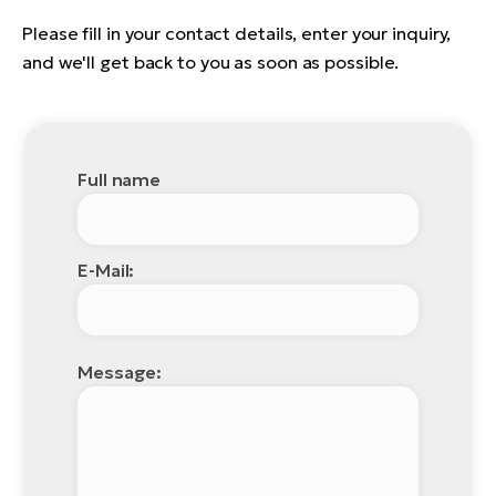
BH
Please fill in your contact details, enter your inquiry,
Bi
and we'll get back to you as soon as possible.
E-
bi
Mo
E-
Full name
W
E-
E-Mail:
Message: