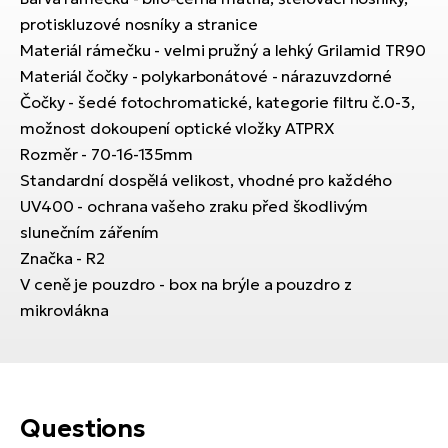
E-
bi
protiskluzové nosníky a stranice
ra
Ri
Materiál rámečku - velmi pružný a lehký Grilamid TR90
E-
Materiál čočky - polykarbonátové - nárazuvzdorné
Se
Bi
Čočky - šedé fotochromatické, kategorie filtru č.0-3,
po
možnost dokoupení optické vložky ATPRX
Sa
GP
Rozměr - 70-16-135mm
Cr
lo
Standardní dospělá velikost, vhodné pro každého
E-
UV400 - ochrana vašeho zraku před škodlivým
Bi
slunečním zářením
Ra
Značka - R2
E-
V ceně je pouzdro - box na brýle a pouzdro z
mikrovlákna
St
E-
A
E-
Questions