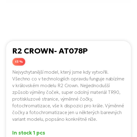
Tr
Bi
Ba
e-
De
Di
an
Ap
an
Fo
ba
E-
Af
co
e-
Sa
Ro
Co
E-
SU
Ma
tu
R2 CROWN- AT078P
Pu
e-
E-
bi
Mo
-13 %
He
4E
Wo
Nejvychytanější model, který jsme kdy vytvořili.
E-
AV
Gr
e-
Všechno co v technologiích opravdu funguje nabízíme
Bi
Sp
v královském modelu R2 Crown. Nejjednodušší
Pa
To
Gr
způsob výměny čoček, super odolný materiál TR90,
Gi
bi
protiskluzové stranice, výměnné čočky,
e-
E-
ma
fotochromatizace, vše k dispozici pro krále. Výměnné
bi
Bi
čočky a fotochromatizace jen u některých barevných
Fi
variant modelu, popsáno konkrétně níže.
Ca
Bu
Ma
e-
E-
In stock 1 pcs
Sy
bi
Bi