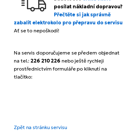
posílat nákladní dopravou?
E-
Ca
Přečtěte si jak správně
Se
E-
zabalit elektrokolo pro přepravu do servisu
Ať se to nepoškodí!
TE
Te
ac
E-
Bi
Ch
Na servis doporučujeme se předem objednat
ca
na tel.:
226 210 226
nebo ještě rychleji
Ke
prostřednictvím formuláře po kliknutí na
E-
R2
Bi
tlačítko:
Ey
Co
Pe
E-
Gl
Te
E-
St
Zpět na stránku servisu
S
T