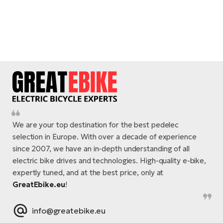
E-
bi
ra
Ri
E-
Se
Bi
po
Sa
GP
Cr
lo
E-
Bi
We are your top destination for the best pedelec
Ra
selection in Europe. With over a decade of experience
E-
since 2007, we have an in-depth understanding of all
electric bike drives and technologies. High-quality e-bike,
St
expertly tuned, and at the best price, only at
E-
GreatEbike.eu
!
A
E-
info@greatebike.eu