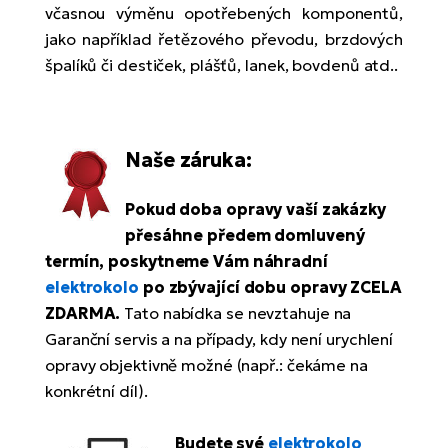
Tr
Bi
včasnou výměnu opotřebených komponentů,
Ba
e-
De
Di
jako například řetězového převodu, brzdových
an
Ap
an
špalíků či destiček, plášťů, lanek, bovdenů atd..
Fo
ba
E-
Af
co
e-
Sa
Ro
Co
E-
SU
Ma
tu
Naše záruka:
Pu
e-
E-
bi
Mo
He
Pokud doba opravy vaší zakázky
4E
Wo
přesáhne předem domluvený
E-
AV
Gr
e-
Bi
termín, poskytneme Vám náhradní
Sp
Pa
elektrokolo
po zbývající dobu opravy ZCELA
To
Gr
Gi
ZDARMA.
Tato nabídka se nevztahuje na
bi
e-
E-
Garanční servis a na případy, kdy není urychlení
ma
bi
Bi
opravy objektivně možné (např.: čekáme na
Fi
konkrétní díl).
Ca
Bu
Ma
e-
E-
Sy
bi
Budete své
elektrokolo
Bi