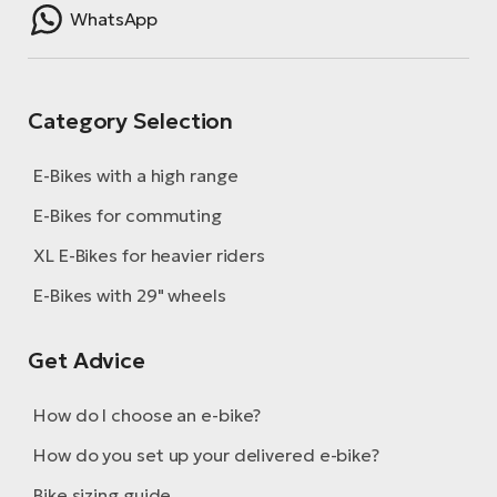
BH
WhatsApp
Bi
E-
bi
Category Selection
Mo
E-
E-Bikes with a high range
E-Bikes for commuting
W
E-
XL E-Bikes for heavier riders
E-Bikes with 29" wheels
Get Advice
How do I choose an e-bike?
How do you set up your delivered e-bike?
Bike sizing guide