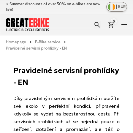
⭐️ Summer discounts of over 50% on e-bikes are now
|
EUR
live!
0
E-
Bi
Homepage
E-Bike service
Sh
Br
Pravidelné servisní prohlídky - EN
all
Sh
Ac
Ful
all
Pravidelné servisní prohlídky
su
Sh
Sp
- EN
Cr
all
pa
Mo
E-
e-
Li
Sh
S
Díky pravidelným servisním prohlídkám udržíte
A
all
své ekolo v perfektní kondici, připravené
Ci
Fe
E-
kdykoliv se vydat na bezstarostnou cestu. Při
e-
Mu
Ba
A
Le
servisních prohlídkách už se nejedná pouze o
bi
us
Ca
Fo
seřízení, dotažení a promazání, ale též o
Ch