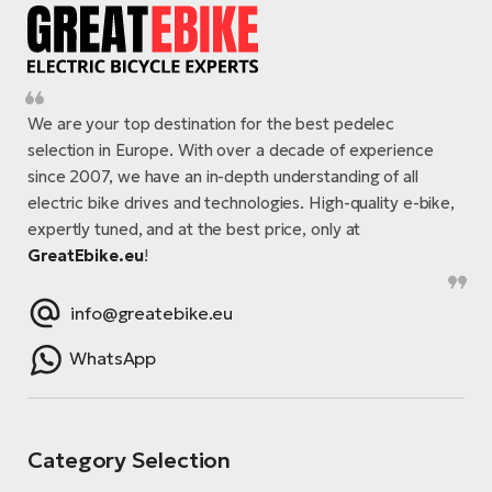
E-
bi
ra
Ri
E-
Se
Bi
po
We are your top destination for the best pedelec
selection in Europe. With over a decade of experience
Sa
GP
since 2007, we have an in-depth understanding of all
Cr
lo
electric bike drives and technologies. High-quality e-bike,
E-
expertly tuned, and at the best price, only at
Bi
GreatEbike.eu
!
Ra
E-
info@greatebike.eu
St
WhatsApp
E-
A
Category Selection
E-