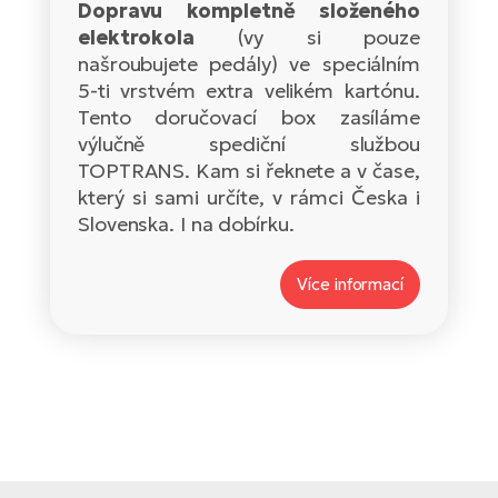
Dopravu kompletně složeného
E-
elektrokola
(vy si pouze
Ca
Se
našroubujete pedály) ve speciálním
E-
5-ti vrstvém extra velikém kartónu.
TE
Tento doručovací box zasíláme
Te
ac
výlučně spediční službou
E-
TOPTRANS. Kam si řeknete a v čase,
Bi
Ch
který si sami určíte, v rámci Česka i
ca
Slovenska. I na dobírku.
Ke
E-
R2
Bi
Více informací
Ey
Co
Pe
E-
Gl
Te
E-
St
S
T