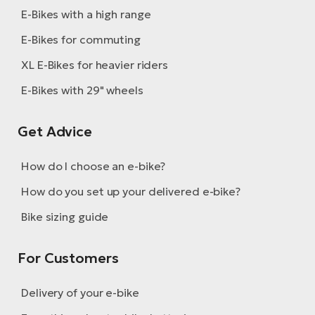
BH
E-Bikes with a high range
Bi
E-Bikes for commuting
E-
bi
XL E-Bikes for heavier riders
E-Bikes with 29" wheels
Mo
E-
Get Advice
W
E-
How do I choose an e-bike?
How do you set up your delivered e-bike?
Bike sizing guide
For Customers
Delivery of your e-bike