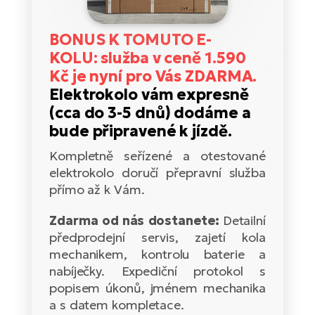
Tr
Bi
Ba
e-
De
Di
an
Ap
BONUS K TOMUTO E-
an
Fo
ba
E-
Af
KOLU: služba v ceně 1.590
co
e-
Kč je nyní pro Vás ZDARMA.
Sa
Ro
Co
E-
Elektrokolo vám expresně
SU
Ma
tu
(cca do 3-5 dnů) dodáme a
Pu
e-
E-
bude připravené k jízdě.
bi
Mo
He
4E
Kompletně seřízené a otestované
Wo
E-
AV
elektrokolo doručí přepravní služba
Gr
e-
Bi
Sp
přímo až k Vám.
Pa
To
Gr
Gi
Zdarma od nás dostanete:
Detailní
bi
e-
E-
předprodejní servis, zajetí kola
ma
bi
Bi
mechanikem, kontrolu baterie a
nabíječky. Expediční protokol s
Fi
Ca
Bu
popisem úkonů, jménem mechanika
Ma
e-
E-
a s datem kompletace.
Sy
bi
Bi