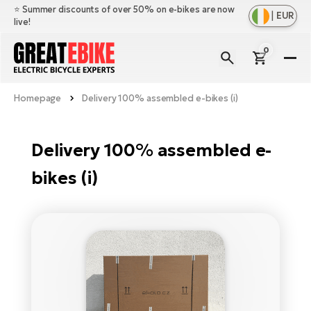
⭐️ Summer discounts of over 50% on e-bikes are now
|
EUR
live!
0
E-
Bi
Homepage
Delivery 100% assembled e-bikes (i)
Sh
Br
all
Sh
Ac
Delivery 100% assembled e-
Ful
all
su
bikes (i)
Sh
Sp
Cr
all
pa
Mo
E-
e-
Li
Sh
S
A
all
Ci
Fe
E-
e-
Mu
Ba
A
Le
bi
us
Ca
Fo
Ch